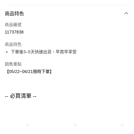
付款方式
商品特色
信用卡一次付款
商品編號
LINE Pay
11737838
Apple Pay
商品特色
街口支付
下單後3–5天快速出貨，早買早享受
悠遊付
銷售重點
【05/22~06/21限時下單】
運送方式
付款後全家取貨
每筆NT$80，滿NT$1,500(含以上)免運費
-- 必買清單 --
付款後7-11取貨
每筆NT$80，滿NT$1,500(含以上)免運費
宅配
每筆NT$80，滿NT$1,500(含以上)免運費