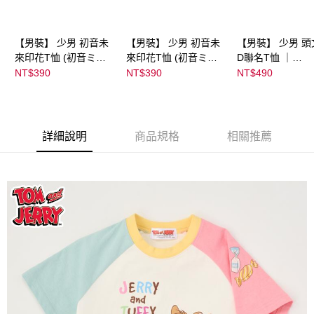
【男裝】 少男 初音未
【男裝】 少男 初音未
【男裝】 少男 頭
來印花T恤 (初音ミク)
來印花T恤 (初音ミク)
D聯名T恤 ｜
｜
｜
07102B0123200
NT$390
NT$390
NT$490
08022B01232000151
08022B01232000151
39
36
37
詳細說明
商品規格
相關推薦