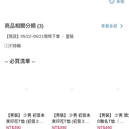
客服
商品相關分類 (3)
查看全部
【現貨】05/22~06/21限時下單
童裝
🄸🄿特輯
-- 必買清單 --
【男裝】 少男 初音未
【男裝】 少男 初音未
【男裝】 少男 頭
來印花T恤 (初音ミク)
來印花T恤 (初音ミク)
D聯名T恤 ｜
｜
｜
07102B0123200
NT$390
NT$390
NT$490