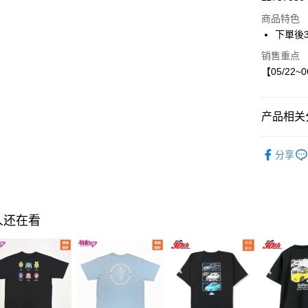
LINE Pay
商品特色
Apple Pay
下單後
街口支付
销售重点
【05/22~
悠遊付
产品相关分
运送方式
【現貨】05
付款後全
分享
🄸🄿特輯
每笔NT$8
童裝
外
付款後7-1
每笔NT$8
人还在看
宅配
每笔NT$8