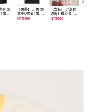
少男 頭
【男裝】 少男 頭
【女裝】 少淑女
【內搭】 淑女內
T恤 ｜
文字D聯名T恤 ｜
透膚針織外套 (青
荷葉邊蕾絲胸罩配
232000
07102B01232000
木美沙子m♡petit
褲成套組(♡ᔆ ᴬ ᴷ ᴵ 
NT$490
NT$690
NT$590
15437
by misako)｜
ᵁ ᴿ ᵁ ᴹ ᴵ 胡桃咲姫
07245C01590000
♡) ｜
00071
07103C0136500
02678