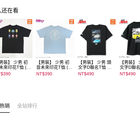
人还在看
男裝】 少男 初
【男裝】 少男 初
【男裝】 少男 頭
【男裝】 
未來印花T恤 (初
音未來印花T恤 (初
文字D聯名T恤 ｜
文字D聯名
ミク) ｜
音ミク) ｜
07102B01232000
07102B01
$390
NT$390
NT$490
NT$490
022B01232000
08022B01232000
15439
15434
136
15137
热销
全站排行