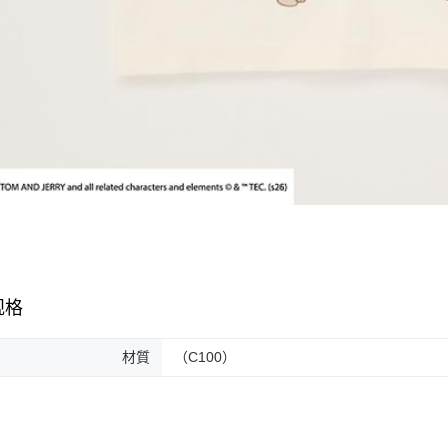
规格
材質
（C100）