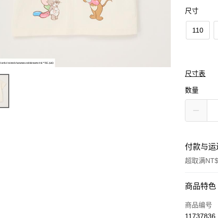
尺寸
110
尺寸表
数量
付款与运
超取满NT$
付款方式
商品特色
信用卡一
商品编号
11737836