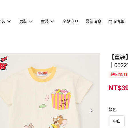
女裝
男裝
童裝
全站商品
最新消息
門市情報
【童裝
｜0522
超取满NT$
NT$3
顏色
中白