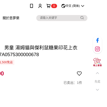
0
中文 (简体)
關於思夢樂
】 男童 湯姆貓與傑利鼠糖果印花上衣
7A0575300000678
1,500免运
90
先逛
已卖出：1件