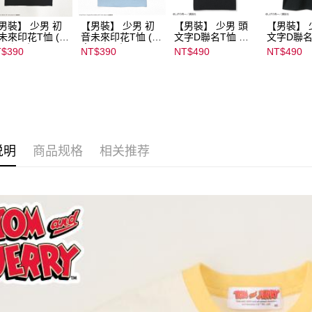
男裝】 少男 初
【男裝】 少男 初
【男裝】 少男 頭
【男裝】 
未來印花T恤 (初
音未來印花T恤 (初
文字D聯名T恤 ｜
文字D聯名
ミク) ｜
音ミク) ｜
07102B01232000
07102B01
$390
NT$390
NT$490
NT$490
022B01232000
08022B01232000
15439
15434
136
15137
说明
商品规格
相关推荐