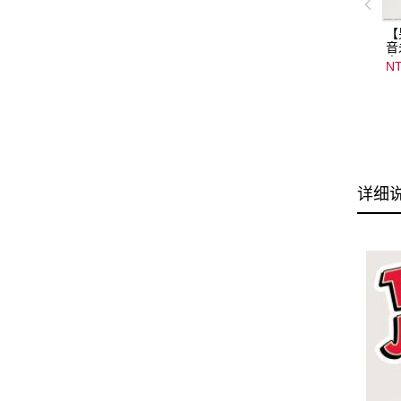
【
音
音
NT
08
15
详细