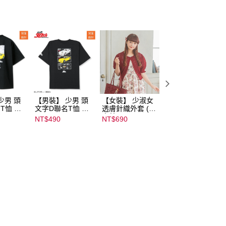
少男 頭
【男裝】 少男 頭
【女裝】 少淑女
【內搭】 淑女內
T恤 ｜
文字D聯名T恤 ｜
透膚針織外套 (青
荷葉邊蕾絲胸罩配
232000
07102B01232000
木美沙子m♡petit
褲成套組(♡ᔆ ᴬ ᴷ ᴵ 
NT$490
NT$690
NT$590
15437
by misako)｜
ᵁ ᴿ ᵁ ᴹ ᴵ 胡桃咲姫
07245C01590000
♡) ｜
00071
07103C0136500
02678