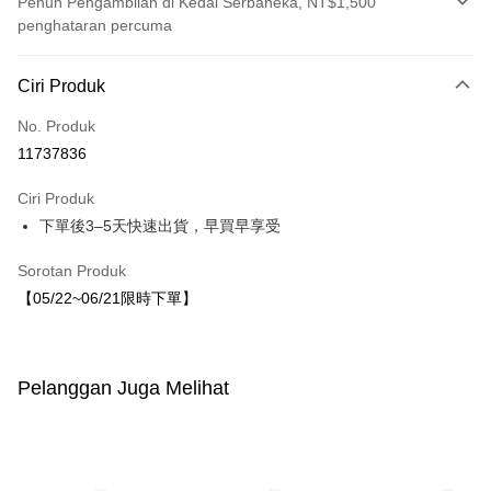
Penuh Pengambilan di Kedai Serbaneka, NT$1,500
penghataran percuma
Kaedah Pembayaran
Ciri Produk
Kad Kredit (Bayaran Penuh)
No. Produk
LINE Pay
11737836
Apple Pay
Ciri Produk
JKOPAY
下單後3–5天快速出貨，早買早享受
Easy Wallet
Sorotan Produk
【05/22~06/21限時下單】
Pilihan Penghantaran
付款後全家取貨
NT$80/pesanan | Penghantaran percuma untuk pesanan
Pelanggan Juga Melihat
NT$1,500 atau lebih
付款後7-11取貨
NT$80/pesanan | Penghantaran percuma untuk pesanan