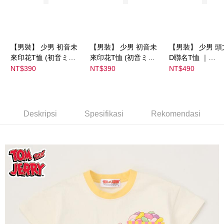
NT$1,500 atau lebih
宅配
NT$80/pesanan | Penghantaran percuma untuk pesanan
【男裝】 少男 初音未
【男裝】 少男 初音未
【男裝】 少男 頭
NT$1,500 atau lebih
來印花T恤 (初音ミク)
來印花T恤 (初音ミク)
D聯名T恤 ｜
｜
｜
07102B0123200
NT$390
NT$390
NT$490
08022B01232000151
08022B01232000151
39
36
37
Deskripsi
Spesifikasi
Rekomendasi