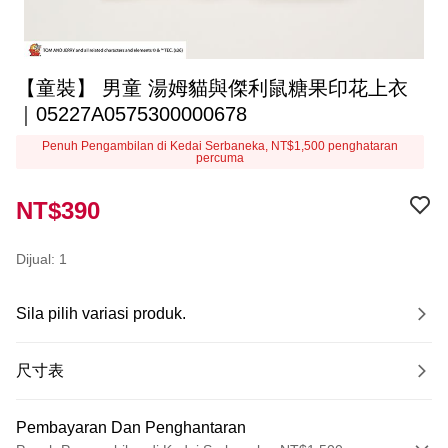
【童裝】 男童 湯姆貓與傑利鼠糖果印花上衣
｜05227A0575300000678
Penuh Pengambilan di Kedai Serbaneka, NT$1,500 penghataran
percuma
NT$390
Dijual: 1
Sila pilih variasi produk.
尺寸表
Pembayaran Dan Penghantaran