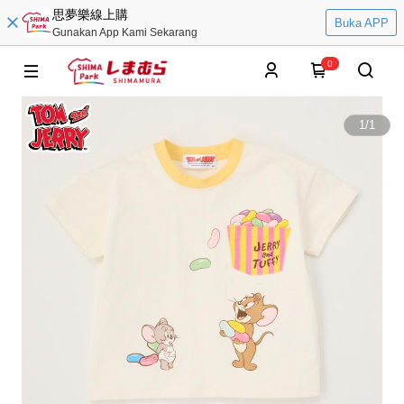
思夢樂線上購
Buka APP
Gunakan App Kami Sekarang
0
1
/
1