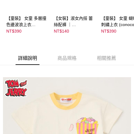
【童裝】 女童 多層撞
【女裝】淑女內搭 蕾
【童裝】 女童 蝴
色邊波浪上衣
絲配褲 ｜
刺繡上衣 (conoco
(futafuta) ｜
04303C05372000002
08077B0321400
NT$390
NT$140
NT$390
08077B03211000115
55 顏色:淡白
53
97
詳細說明
商品規格
相關推薦