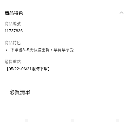
付款方式
商品特色
信用卡一次付款
商品編號
LINE Pay
11737836
Apple Pay
商品特色
街口支付
下單後3–5天快速出貨，早買早享受
悠遊付
銷售重點
【05/22~06/21限時下單】
運送方式
付款後全家取貨
每筆NT$80，滿NT$1,500(含以上)免運費
-- 必買清單 --
付款後7-11取貨
每筆NT$80，滿NT$1,500(含以上)免運費
宅配
每筆NT$80，滿NT$1,500(含以上)免運費