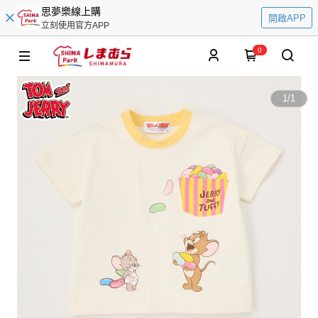
思夢樂線上購
開啟APP
立刻使用官方APP
0
1
/
1