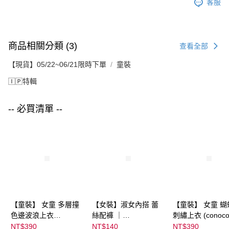
客服
商品相關分類 (3)
查看全部
【現貨】05/22~06/21限時下單
童裝
🄸🄿特輯
-- 必買清單 --
【童裝】 女童 多層撞
【女裝】淑女內搭 蕾
【童裝】 女童 蝴
色邊波浪上衣
絲配褲 ｜
刺繡上衣 (conoco
(futafuta) ｜
04303C05372000002
08077B0321400
NT$390
NT$140
NT$390