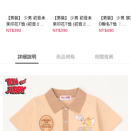
【男裝】 少男 初音未
【男裝】 少男 初音未
【男裝】 少男 頭
來印花T恤 (初音ミク)
來印花T恤 (初音ミク)
D聯名T恤 ｜
｜
｜
07102B0123200
NT$390
NT$390
NT$490
08022B01232000151
08022B01232000151
39
36
37
詳細說明
商品規格
相關推薦