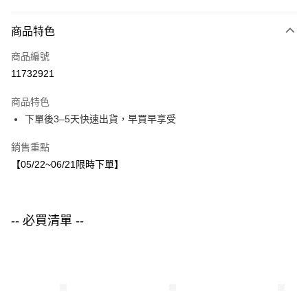
付款方式
商品特色
信用卡一次付款
商品編號
LINE Pay
11732921
Apple Pay
商品特色
街口支付
下單後3–5天快速出貨，早買早享受
悠遊付
銷售重點
【05/22~06/21限時下單】
運送方式
付款後全家取貨
每筆NT$80，滿NT$1,500(含以上)免運費
-- 必買清單 --
付款後7-11取貨
每筆NT$80，滿NT$1,500(含以上)免運費
宅配
每筆NT$80，滿NT$1,500(含以上)免運費