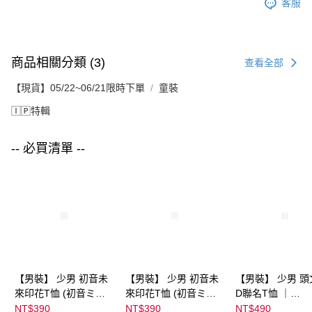
客服
商品相關分類 (3)
查看全部
【現貨】05/22~06/21限時下單
童裝
🄸🄿特輯
-- 必買清單 --
【男裝】 少男 初音未
【男裝】 少男 初音未
【男裝】 少男 頭
來印花T恤 (初音ミク)
來印花T恤 (初音ミク)
D聯名T恤 ｜
｜
｜
07102B0123200
NT$390
NT$390
NT$490