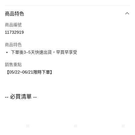
付款方式
商品特色
信用卡一次付款
商品編號
LINE Pay
11732919
Apple Pay
商品特色
街口支付
下單後3–5天快速出貨，早買早享受
悠遊付
銷售重點
【05/22~06/21限時下單】
運送方式
付款後全家取貨
每筆NT$80，滿NT$1,500(含以上)免運費
-- 必買清單 --
付款後7-11取貨
每筆NT$80，滿NT$1,500(含以上)免運費
宅配
每筆NT$80，滿NT$1,500(含以上)免運費