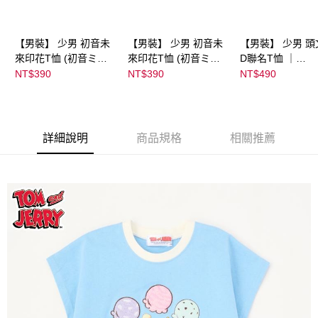
【男裝】 少男 初音未
【男裝】 少男 初音未
【男裝】 少男 頭
來印花T恤 (初音ミク)
來印花T恤 (初音ミク)
D聯名T恤 ｜
｜
｜
07102B0123200
NT$390
NT$390
NT$490
08022B01232000151
08022B01232000151
39
36
37
詳細說明
商品規格
相關推薦