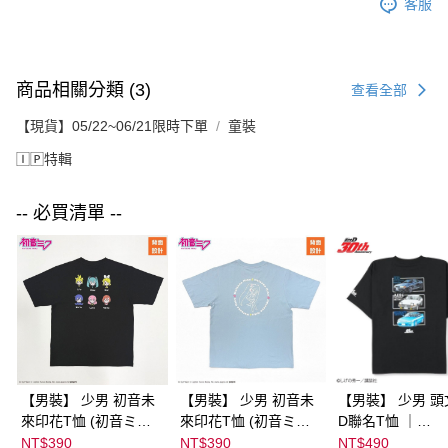
客服
商品相關分類 (3)
查看全部
【現貨】05/22~06/21限時下單
童裝
🄸🄿特輯
-- 必買清單 --
【男裝】 少男 初音未
【男裝】 少男 初音未
【男裝】 少男 頭
來印花T恤 (初音ミク)
來印花T恤 (初音ミク)
D聯名T恤 ｜
｜
｜
07102B0123200
NT$390
NT$390
NT$490