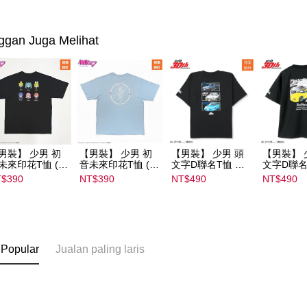
ggan Juga Melihat
男裝】 少男 初
【男裝】 少男 初
【男裝】 少男 頭
【男裝】 
未來印花T恤 (初
音未來印花T恤 (初
文字D聯名T恤 ｜
文字D聯名
ミク) ｜
音ミク) ｜
07102B01232000
07102B01
$390
NT$390
NT$490
NT$490
022B01232000
08022B01232000
15439
15434
136
15137
 Popular
Jualan paling laris