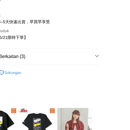
k
3–5天快速出貨，早買早享受
roduk
06/21限時下單】
t
Berkaitan (3)
Penghantaran
/22~06/21限時下單
童裝
家取貨
Sokongan
anan | Penghantaran percuma untuk pesanan
atau lebih
出服
上衣
1取貨
anan | Penghantaran percuma untuk pesanan
atau lebih
anan | Penghantaran percuma untuk pesanan