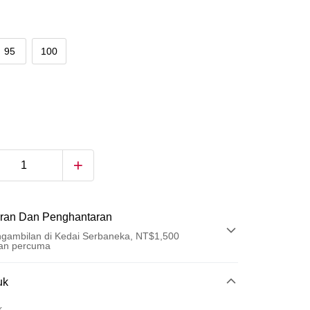
95
100
ran Dan Penghantaran
gambilan di Kedai Serbaneka, NT$1,500
an percuma
Pembayaran
uk
t (Bayaran Penuh)
k