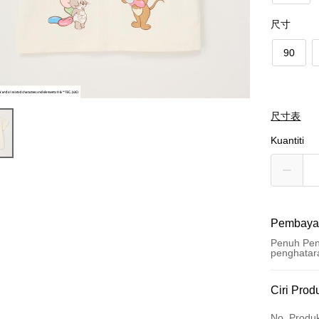
尺寸
90
尺寸表
Kuantiti
Pembaya
Penuh Pen
penghatar
Kaedah 
Ciri Prod
Kad Kredi
No. Produ