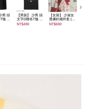
atau lebih
少男 頭
【男裝】 少男 頭
【女裝】 少淑女
【內搭】 淑女內
T恤 ｜
文字D聯名T恤 ｜
透膚針織外套 (青
荷葉邊蕾絲胸罩配
232000
07102B01232000
木美沙子m♡petit
褲成套組(♡ᔆ ᴬ ᴷ ᴵ 
NT$490
NT$690
NT$590
15437
by misako)｜
ᵁ ᴿ ᵁ ᴹ ᴵ 胡桃咲姫
07245C01590000
♡) ｜
00071
07103C0136500
02678