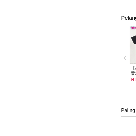
Pelan
【
音
音
NT
08
15
Paling