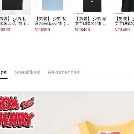
NT$1,500 
男裝】 少男 初
【男裝】 少男 初
【男裝】 少男 頭
【男裝】 
未來印花T恤 (初
音未來印花T恤 (初
文字D聯名T恤 ｜
文字D聯名
ミク) ｜
音ミク) ｜
07102B01232000
07102B01
$390
NT$390
NT$490
NT$490
022B01232000
08022B01232000
15439
15434
136
15137
ipsi
Spesifikasi
Rekomendasi