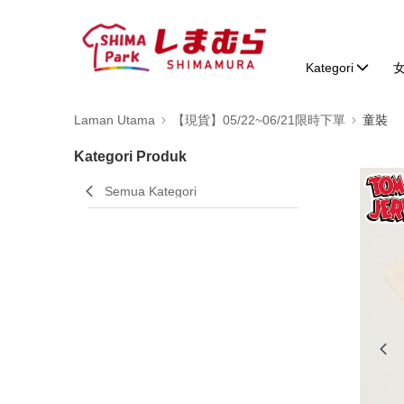
Kategori
Laman Utama
【現貨】05/22~06/21限時下單
童裝
Kategori Produk
Semua Kategori