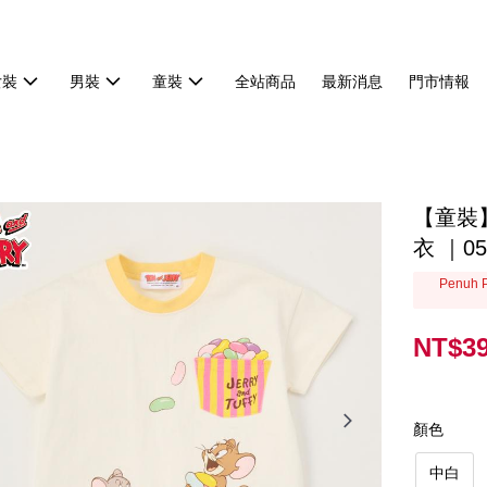
女裝
男裝
童裝
全站商品
最新消息
門市情報
【童裝
衣 ｜05
Penuh P
NT$3
顏色
中白