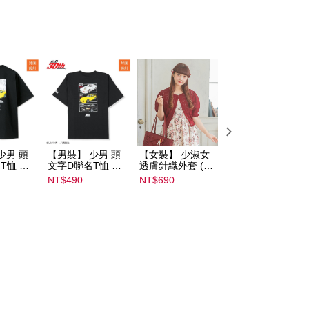
少男 頭
【男裝】 少男 頭
【女裝】 少淑女
【內搭】 淑女內
T恤 ｜
文字D聯名T恤 ｜
透膚針織外套 (青
荷葉邊蕾絲胸罩配
232000
07102B01232000
木美沙子m♡petit
褲成套組(♡ᔆ ᴬ ᴷ ᴵ 
NT$490
NT$690
NT$590
15437
by misako)｜
ᵁ ᴿ ᵁ ᴹ ᴵ 胡桃咲姫
07245C01590000
♡) ｜
00071
07103C0136500
02678