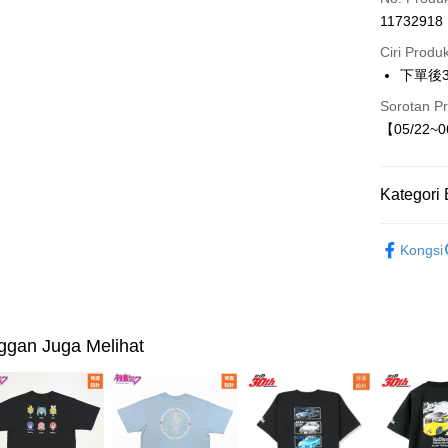
11732918
LINE Pay
Ciri Produ
Apple Pay
下單後
JKOPAY
Sorotan P
【05/22~
Easy Walle
Kategori 
Pilihan 
【現貨】05
付款後全
Kongsi
NT$80/pes
🄸🄿特輯
NT$1,500 
童裝
外
付款後7-1
ggan Juga Melihat
NT$80/pes
NT$1,500 
宅配
NT$80/pes