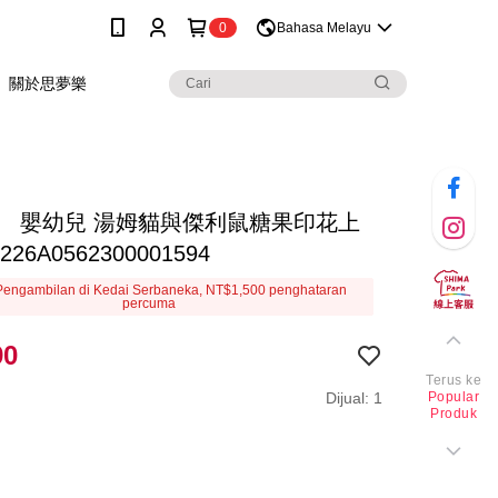
0
Bahasa Melayu
關於思夢樂
】 嬰幼兒 湯姆貓與傑利鼠糖果印花上
226A0562300001594
engambilan di Kedai Serbaneka, NT$1,500 penghataran
percuma
90
Terus ke
Dijual: 1
Popular
Produk