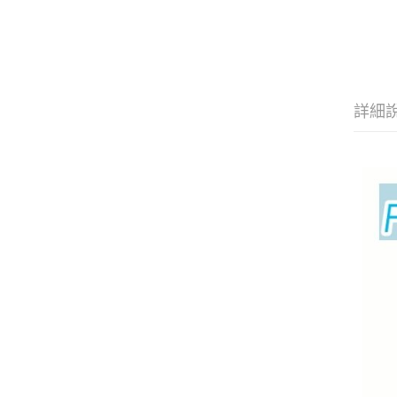
00
詳細