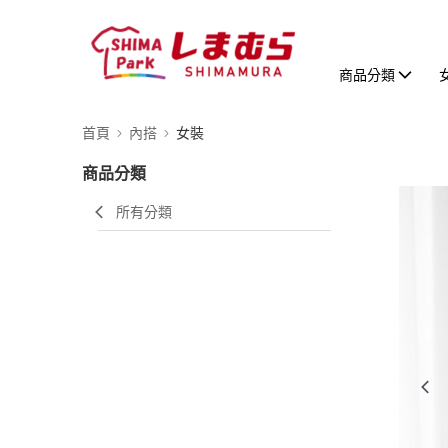
商品分類
首頁
內搭
女裝
商品分類
所有分類