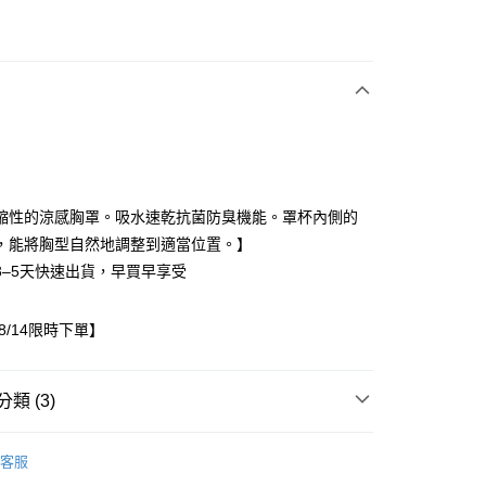
次付款
縮性的涼感胸罩。吸水速乾抗菌防臭機能。罩杯內側的
，能將胸型自然地調整到適當位置。】
3–5天快速出貨，早買早享受
家取貨
08/14限時下單】
0，滿NT$1,500(含以上)免運費
1取貨
類 (3)
0，滿NT$1,500(含以上)免運費
裝
客服
0，滿NT$1,500(含以上)免運費