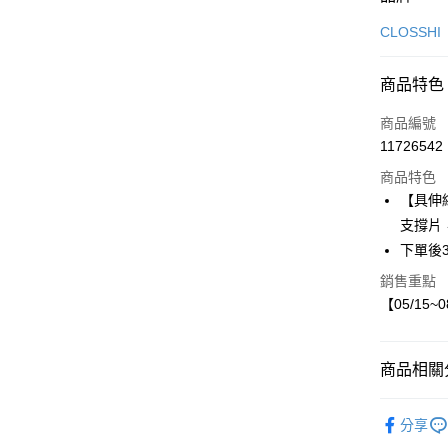
信用卡一
CLOSSHI
LINE Pay
商品特色
Apple Pay
商品編號
街口支付
11726542
商品特色
悠遊付
【具伸
支撐片
運送方式
下單後
付款後全
銷售重點
【05/15~
每筆NT$8
付款後7-1
商品相關分
每筆NT$8
內搭
女
宅配
分享
每筆NT$8
CLOSSHI