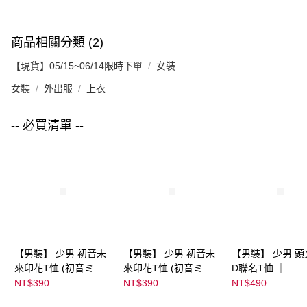
商品相關分類 (2)
【現貨】05/15~06/14限時下單
女裝
女裝
外出服
上衣
-- 必買清單 --
【男裝】 少男 初音未
【男裝】 少男 初音未
【男裝】 少男 頭
來印花T恤 (初音ミク)
來印花T恤 (初音ミク)
D聯名T恤 ｜
｜
｜
07102B0123200
NT$390
NT$390
NT$490
08022B01232000151
08022B01232000151
39