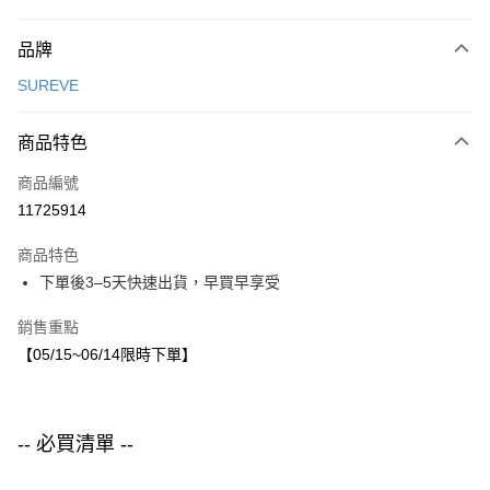
付款方式
品牌
信用卡一次付款
SUREVE
LINE Pay
商品特色
Apple Pay
商品編號
街口支付
11725914
悠遊付
商品特色
運送方式
下單後3–5天快速出貨，早買早享受
付款後全家取貨
銷售重點
每筆NT$80，滿NT$1,500(含以上)免運費
【05/15~06/14限時下單】
付款後7-11取貨
每筆NT$80，滿NT$1,500(含以上)免運費
-- 必買清單 --
宅配
每筆NT$80，滿NT$1,500(含以上)免運費