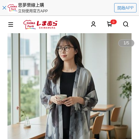
思夢樂線上購
開啟APP
立刻使用官方APP
0
1
/
5