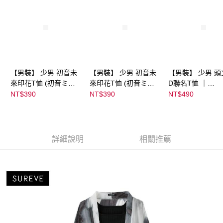
【男裝】 少男 初音未
【男裝】 少男 初音未
【男裝】 少男 頭
來印花T恤 (初音ミク)
來印花T恤 (初音ミク)
D聯名T恤 ｜
｜
｜
07102B0123200
NT$390
NT$390
NT$490
08022B01232000151
08022B01232000151
39
36
37
詳細說明
相關推薦