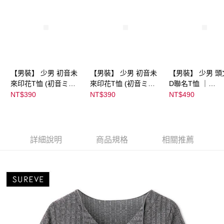
【男裝】 少男 初音未
【男裝】 少男 初音未
【男裝】 少男 頭
來印花T恤 (初音ミク)
來印花T恤 (初音ミク)
D聯名T恤 ｜
｜
｜
07102B0123200
NT$390
NT$390
NT$490
08022B01232000151
08022B01232000151
39
36
37
詳細說明
商品規格
相關推薦