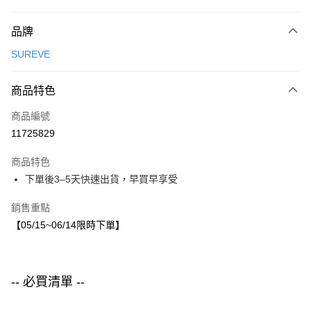
付款方式
品牌
信用卡一次付款
SUREVE
LINE Pay
商品特色
Apple Pay
商品編號
街口支付
11725829
悠遊付
商品特色
運送方式
下單後3–5天快速出貨，早買早享受
付款後全家取貨
銷售重點
每筆NT$80，滿NT$1,500(含以上)免運費
【05/15~06/14限時下單】
付款後7-11取貨
每筆NT$80，滿NT$1,500(含以上)免運費
-- 必買清單 --
宅配
每筆NT$80，滿NT$1,500(含以上)免運費