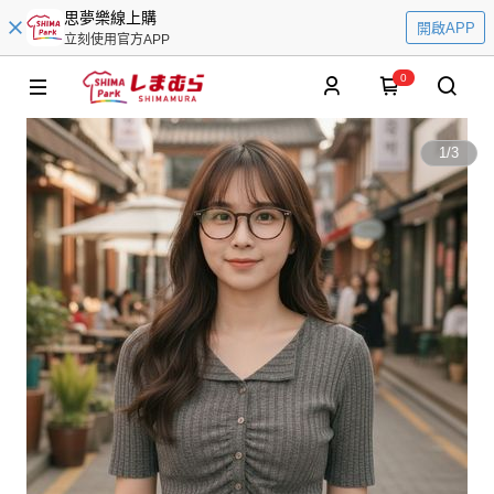
思夢樂線上購
開啟APP
立刻使用官方APP
0
1
/
3