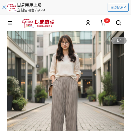
思夢樂線上購
開啟APP
立刻使用官方APP
0
1
/
4