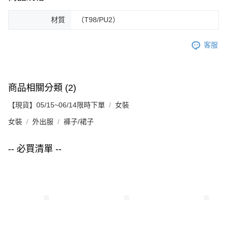
材質
（T98/PU2）
客服
商品相關分類 (2)
【現貨】05/15~06/14限時下單
女裝
女裝
外出服
褲子/裙子
-- 必買清單 --