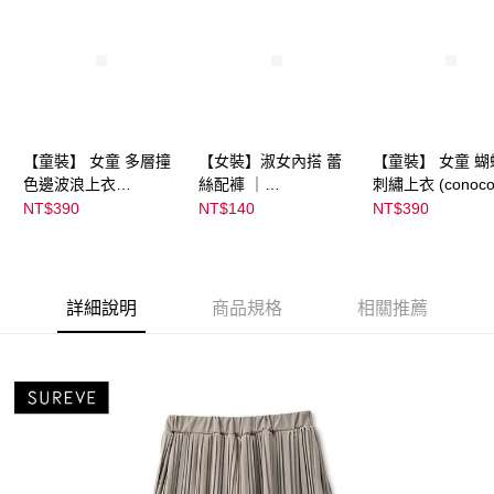
【童裝】 女童 多層撞
【女裝】淑女內搭 蕾
【童裝】 女童 蝴
色邊波浪上衣
絲配褲 ｜
刺繡上衣 (conoco
(futafuta) ｜
04303C05372000002
08077B0321400
NT$390
NT$140
NT$390
08077B03211000115
55 顏色:淡白
53
97
詳細說明
商品規格
相關推薦