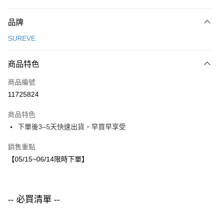
付款方式
品牌
信用卡一次付款
SUREVE
LINE Pay
商品特色
Apple Pay
商品編號
街口支付
11725824
悠遊付
商品特色
運送方式
下單後3–5天快速出貨，早買早享受
付款後全家取貨
銷售重點
每筆NT$80，滿NT$1,500(含以上)免運費
【05/15~06/14限時下單】
付款後7-11取貨
每筆NT$80，滿NT$1,500(含以上)免運費
-- 必買清單 --
宅配
每筆NT$80，滿NT$1,500(含以上)免運費