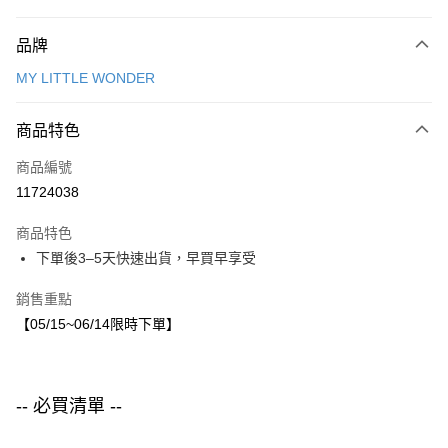
付款方式
品牌
信用卡一次付款
MY LITTLE WONDER
LINE Pay
商品特色
Apple Pay
商品編號
街口支付
11724038
悠遊付
商品特色
運送方式
下單後3–5天快速出貨，早買早享受
付款後全家取貨
銷售重點
每筆NT$80，滿NT$1,500(含以上)免運費
【05/15~06/14限時下單】
付款後7-11取貨
每筆NT$80，滿NT$1,500(含以上)免運費
-- 必買清單 --
宅配
每筆NT$80，滿NT$1,500(含以上)免運費