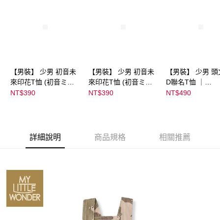
【男裝】 少男 初音未
【男裝】 少男 初音未
【男裝】 少男 頭
來印花T恤 (初音ミク)
來印花T恤 (初音ミク)
D聯名T恤 ｜
｜
｜
07102B0123200
NT$390
NT$390
NT$490
08022B01232000151
08022B01232000151
39
36
37
詳細說明
商品規格
相關推薦