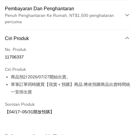
Pembayaran Dan Penghantaran
Penuh Penghantaran Ke Rumah, NT$1,500 penghataran
percuma
Kaedah Pembayaran
Ciri Produk
Kad Kredit (Bayaran Penuh)
No. Produk
LINE Pay
11706337
Apple Pay
Ciri Produk
JKOPAY
商品預計2026/07/27開始出貨。
單筆訂單同時購買【現貨＋預購】商品:將依預購商品出貨時間統
Easy Wallet
一安排出貨
Pilihan Penghantaran
Sorotan Produk
宅配-8月中旬(花小兔)
【04/17~05/31開放預購】
NT$80/pesanan | Penghantaran percuma untuk pesanan
NT$1,500 atau lebih