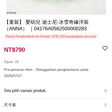
【童裝】 嬰幼兒 迪士尼-冰雪奇緣洋裝
（ANNA） ｜04176A0562500000283
Penuh Penghantaran Ke Rumah, NT$1,500 penghataran percuma
NT$790
Dijual: 26
Pra-pesanan Item：Dianggarkan penghantaran pada
2026/07/27.
Sila pilih variasi produk.
尺寸表