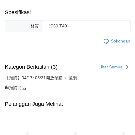
Spesifikasi
材質
（C60 T40）
Sokongan
Kategori Berkaitan (3)
Lihat Semua
【預購】04/17~05/31開放預購
童裝
🛍️預購商品
Pelanggan Juga Melihat