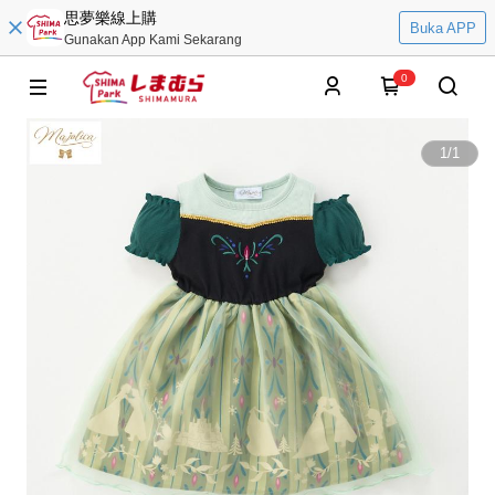
思夢樂線上購
Buka APP
Gunakan App Kami Sekarang
0
1
/
1