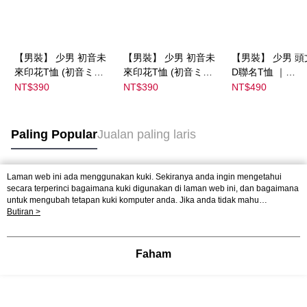
【男裝】 少男 初音未
【男裝】 少男 初音未
【男裝】 少男 頭
來印花T恤 (初音ミク)
來印花T恤 (初音ミク)
D聯名T恤 ｜
｜
｜
07102B0123200
NT$390
NT$390
NT$490
08022B01232000151
08022B01232000151
37
35
36
Paling Popular
Jualan paling laris
Laman web ini ada menggunakan kuki. Sekiranya anda ingin mengetahui
Tag Popular
secara terperinci bagaimana kuki digunakan di laman web ini, dan bagaimana
untuk mengubah tetapan kuki komputer anda. Jika anda tidak mahu
menggunakan kuki di komputer anda, sila rujuk penerangan mengenai kuki.
Butiran >
Dasar Privasi
Laman web ini ada menggunakan kuki. Sekiranya anda ingin
mengetahui secara terperinci bagaimana kuki digunakan di laman web ini,
dan bagaimana untuk mengubah tetapan kuki komputer anda. Jika anda tidak
Faham
mahu menggunakan kuki di komputer anda, sila rujuk penerangan mengenai
kuki.