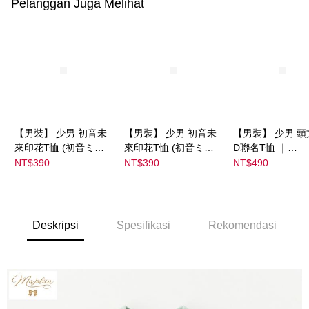
Pelanggan Juga Melihat
【男裝】 少男 初音未
【男裝】 少男 初音未
【男裝】 少男 頭
來印花T恤 (初音ミク)
來印花T恤 (初音ミク)
D聯名T恤 ｜
｜
｜
07102B0123200
NT$390
NT$390
NT$490
08022B01232000151
08022B01232000151
37
35
36
Deskripsi
Spesifikasi
Rekomendasi