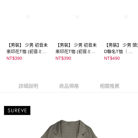
【男裝】 少男 初音未
【男裝】 少男 初音未
【男裝】 少男 頭
來印花T恤 (初音ミク)
來印花T恤 (初音ミク)
D聯名T恤 ｜
｜
｜
07102B0123200
NT$390
NT$390
NT$490
08022B01232000151
08022B01232000151
39
36
37
詳細說明
商品規格
相關推薦