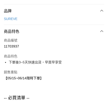
付款方式
品牌
信用卡一次付款
SUREVE
LINE Pay
商品特色
Apple Pay
商品編號
街口支付
11703937
悠遊付
商品特色
運送方式
下單後3–5天快速出貨，早買早享受
付款後全家取貨
銷售重點
每筆NT$80，滿NT$1,500(含以上)免運費
【05/15~06/14限時下單】
付款後7-11取貨
每筆NT$80，滿NT$1,500(含以上)免運費
-- 必買清單 --
宅配
每筆NT$80，滿NT$1,500(含以上)免運費