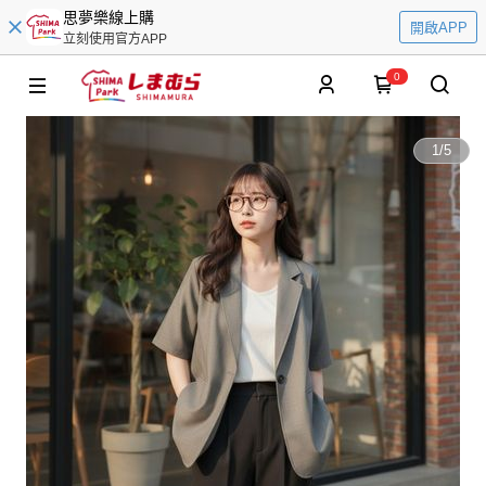
思夢樂線上購
開啟APP
立刻使用官方APP
0
1
/
5