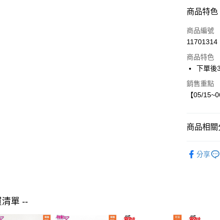
LINE Pay
商品特色
Apple Pay
商品編號
街口支付
11701314
商品特色
悠遊付
下單後
銷售重點
運送方式
【05/15~
付款後全
每筆NT$8
商品相關分
付款後7-1
【現貨】05
每筆NT$8
分享
女裝
外
宅配
每筆NT$8
買清單 --