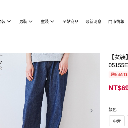
女裝
男裝
童裝
全站商品
最新消息
門市情報
【女裝
05155E
超取滿NT$
NT$6
顏色
中青