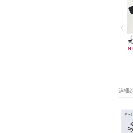
【
音
音
NT
08
15
詳細