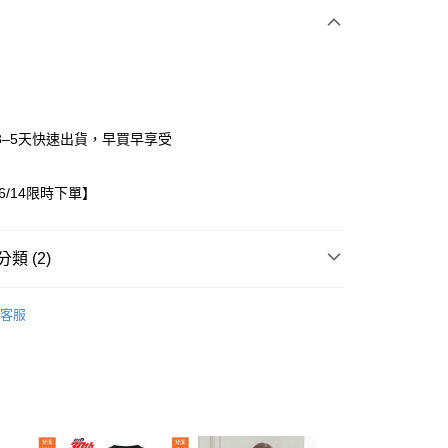
3–5天快速出貨，早買早享受
06/14限時下單】
家取貨
0，滿NT$1,500(含以上)免運費
類 (2)
1取貨
/15~06/14限時下單
女裝
0，滿NT$1,500(含以上)免運費
客服
出服
褲子/裙子
0，滿NT$1,500(含以上)免運費