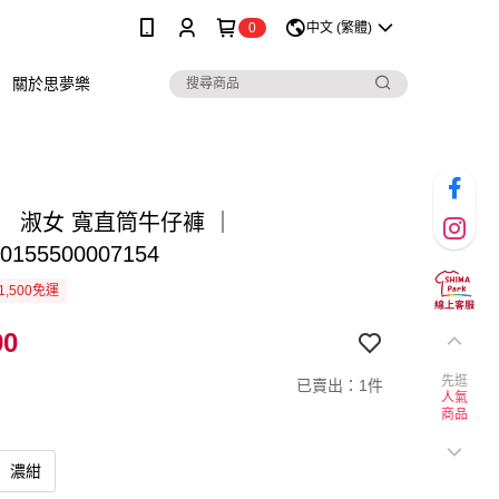
0
中文 (繁體)
關於思夢樂
】 淑女 寬直筒牛仔褲 ｜
0155500007154
1,500免運
90
先逛
已賣出：1件
人氣
商品
濃紺