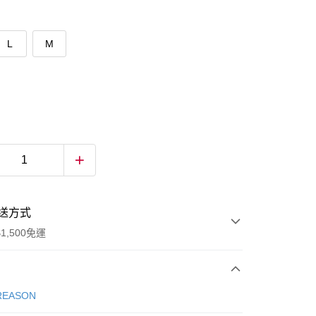
L
M
送方式
1,500免運
次付款
REASON