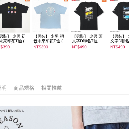
男裝】 少男 初
【男裝】 少男 初
【男裝】 少男 頭
【男裝】 
未來印花T恤 (初
音未來印花T恤 (初
文字D聯名T恤 ｜
文字D聯名
ミク) ｜
音ミク) ｜
07102B01232000
07102B01
$390
NT$390
NT$490
NT$490
022B01232000
08022B01232000
15437
15439
136
15137
說明
商品規格
相關推薦