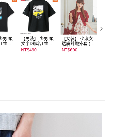
少男 頭
【男裝】 少男 頭
【女裝】 少淑女
【內搭】 淑女內
T恤 ｜
文字D聯名T恤 ｜
透膚針織外套 (青
滿版印花胸罩配褲
232000
07102B01232000
木美沙子m♡petit
成套組 (♡ᔆ ᴬ ᴷ ᴵ ᴷ 
NT$490
NT$690
NT$590
15434
by misako)｜
ᴿ ᵁ ᴹ ᴵ 胡桃咲姫♡)
07245C01590000
｜
00071
07103C0136500
02679