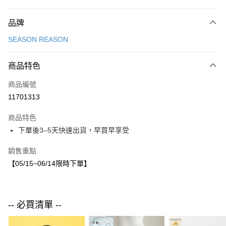
付款方式
品牌
信用卡一次付款
SEASON REASON
LINE Pay
商品特色
Apple Pay
商品編號
街口支付
11701313
悠遊付
商品特色
運送方式
下單後3–5天快速出貨，早買早享受
付款後全家取貨
銷售重點
每筆NT$80，滿NT$1,500(含以上)免運費
【05/15~06/14限時下單】
付款後7-11取貨
每筆NT$80，滿NT$1,500(含以上)免運費
-- 必買清單 --
宅配
每筆NT$80，滿NT$1,500(含以上)免運費