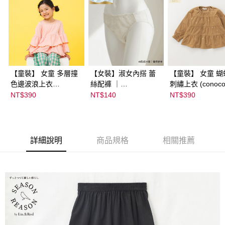
【童裝】 女童 多層撞
【女裝】淑女內搭 蕾
【童裝】 女童 蝴
色邊波浪上衣
絲配褲 ｜
刺繡上衣 (conoco
(futafuta) ｜
04303C05372000002
08077B0321400
NT$390
NT$140
NT$390
08077B03211000115
55 顏色:淡白
53
97
詳細說明
商品規格
相關推薦