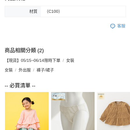
材質
（C100）
客服
商品相關分類 (2)
【現貨】05/15~06/14限時下單
女裝
女裝
外出服
褲子/裙子
-- 必買清單 --