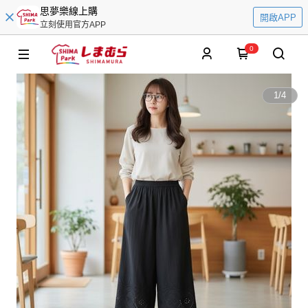
思夢樂線上購
開啟APP
立刻使用官方APP
0
1
/
4