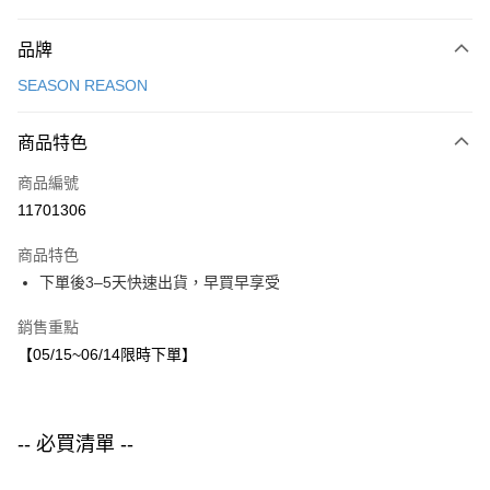
付款方式
品牌
信用卡一次付款
SEASON REASON
LINE Pay
商品特色
Apple Pay
商品編號
街口支付
11701306
悠遊付
商品特色
運送方式
下單後3–5天快速出貨，早買早享受
付款後全家取貨
銷售重點
每筆NT$80，滿NT$1,500(含以上)免運費
【05/15~06/14限時下單】
付款後7-11取貨
每筆NT$80，滿NT$1,500(含以上)免運費
-- 必買清單 --
宅配
每筆NT$80，滿NT$1,500(含以上)免運費