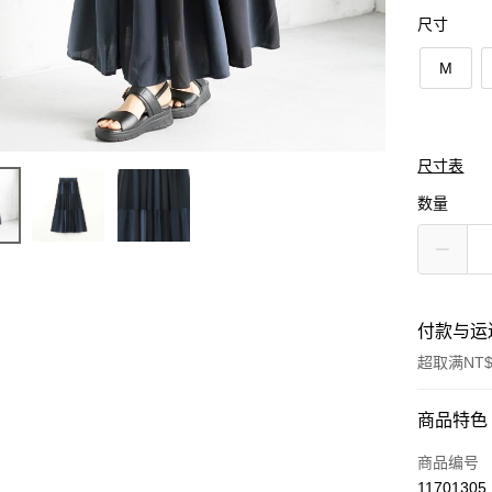
尺寸
M
尺寸表
数量
付款与运
超取满NT$
付款方式
商品特色
信用卡一
商品编号
11701305