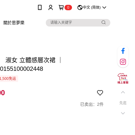
0
中文 (简体)
關於思夢樂
】 淑女 立體感層次裙 ｜
0155100002448
1,500免运
90
先逛
已卖出：2件