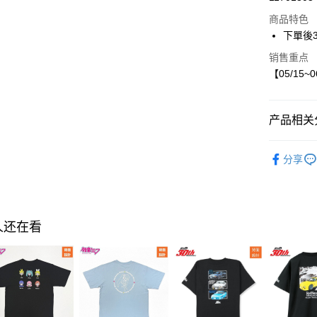
LINE Pay
商品特色
Apple Pay
下單後
街口支付
销售重点
【05/15~
悠遊付
产品相关分
运送方式
【現貨】05
付款後全
分享
女裝
外
每笔NT$8
付款後7-1
每笔NT$8
人还在看
宅配
每笔NT$8