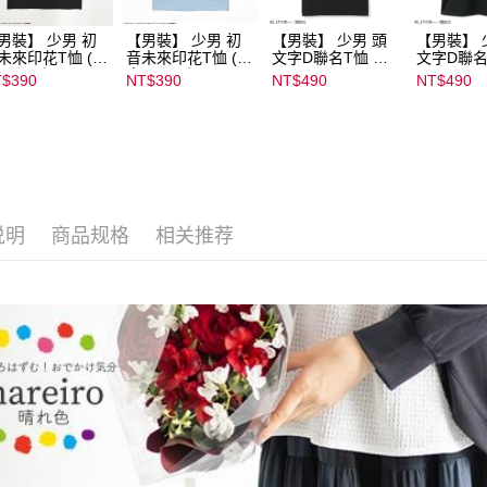
男裝】 少男 初
【男裝】 少男 初
【男裝】 少男 頭
【男裝】 
未來印花T恤 (初
音未來印花T恤 (初
文字D聯名T恤 ｜
文字D聯名
ミク) ｜
音ミク) ｜
07102B01232000
07102B01
$390
NT$390
NT$490
NT$490
022B01232000
08022B01232000
15439
15434
136
15137
说明
商品规格
相关推荐