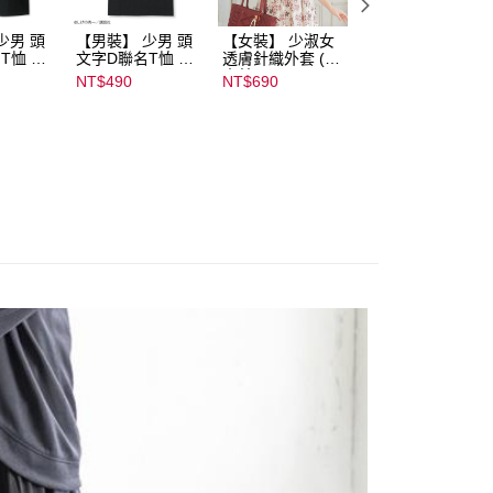
少男 頭
【男裝】 少男 頭
【女裝】 少淑女
【內搭】 淑女內
T恤 ｜
文字D聯名T恤 ｜
透膚針織外套 (青
荷葉邊蕾絲胸罩配
232000
07102B01232000
木美沙子m♡petit
褲成套組(♡ᔆ ᴬ ᴷ ᴵ 
NT$490
NT$690
NT$590
15437
by misako)｜
ᵁ ᴿ ᵁ ᴹ ᴵ 胡桃咲姫
07245C01590000
♡) ｜
00071
07103C0136500
02678