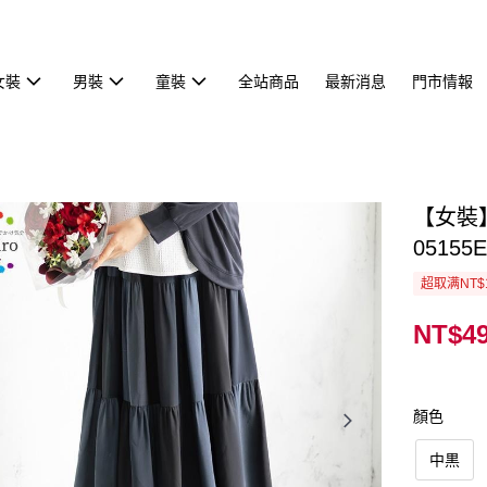
女裝
男裝
童裝
全站商品
最新消息
門市情報
【女裝
05155E
超取满NT$
NT$4
顏色
中黒