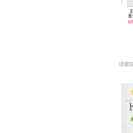
【
音
音
NT
08
15
详细