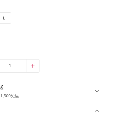
L
送
1,500免运
次付款