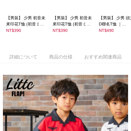
【男裝】 少男 初音未
【男裝】 少男 初音未
【男裝】 少男 頭
來印花T恤 (初音ミク)
來印花T恤 (初音ミク)
D聯名T恤 ｜
｜
｜
07102B0123200
NT$390
NT$390
NT$490
08022B01232000151
08022B01232000151
37
35
36
詳細について
商品の仕様
おすすめ関連商品