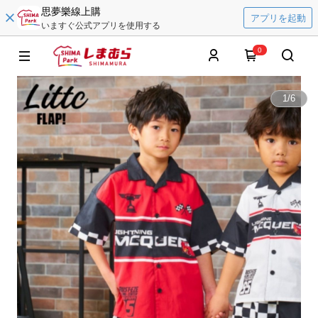
思夢樂線上購
アプリを起動
いますぐ公式アプリを使用する
0
1
/
6