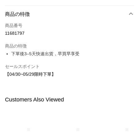
お支払い方法
商品の特徴
クレジットカード1回払い
商品番号
LINE Pay
11681797
Apple Pay
商品の特徴
JKOPAY
下單後3–5天快速出貨，早買早享受
Easy Wallet
セールスポイント
【04/30~05/29限時下單】
配送方法
付款後全家取貨
配送毎にNT$80、NT$1,500以上で送料無料
Customers Also Viewed
付款後7-11取貨
配送毎にNT$80、NT$1,500以上で送料無料
宅配
配送毎にNT$80、NT$1,500以上で送料無料