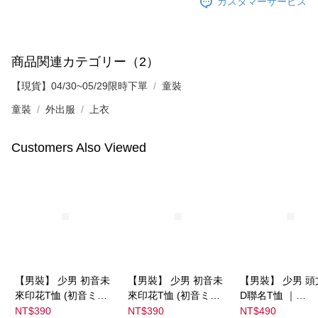
カスタマーサービス
商品関連カテゴリー（2）
【現貨】04/30~05/29限時下單
童裝
童裝
外出服
上衣
Customers Also Viewed
【男裝】 少男 初音未
【男裝】 少男 初音未
【男裝】 少男 頭
來印花T恤 (初音ミク)
來印花T恤 (初音ミク)
D聯名T恤 ｜
｜
｜
07102B0123200
NT$390
NT$390
NT$490