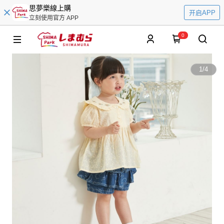
思夢樂線上購
开启APP
立刻使用官方 APP
0
1
/
4