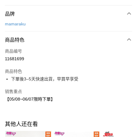
付款方式
品牌
信用卡一次付款
mamaraku
LINE Pay
商品特色
Apple Pay
商品编号
街口支付
11681699
悠遊付
商品特色
运送方式
下單後3–5天快速出貨，早買早享受
付款後全家取貨
销售重点
每笔NT$80，满NT$1,500(含以上)免运费
【05/08~06/07限時下單】
付款後7-11取貨
每笔NT$80，满NT$1,500(含以上)免运费
其他人还在看
宅配
每笔NT$80，满NT$1,500(含以上)免运费