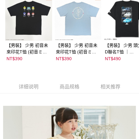
【男裝】 少男 初音未
【男裝】 少男 初音未
【男裝】 少男 頭
來印花T恤 (初音ミク)
來印花T恤 (初音ミク)
D聯名T恤 ｜
｜
｜
07102B0123200
NT$390
NT$390
NT$490
08022B01232000151
08022B01232000151
39
36
37
详细说明
商品规格
相关推荐