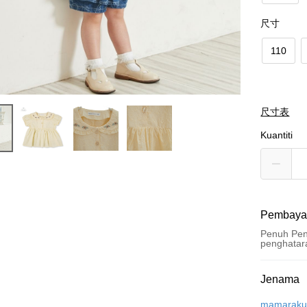
尺寸
110
尺寸表
Kuantiti
Pembaya
Penuh Pen
penghatar
Kaedah 
Jenama
Kad Kredi
mamarak