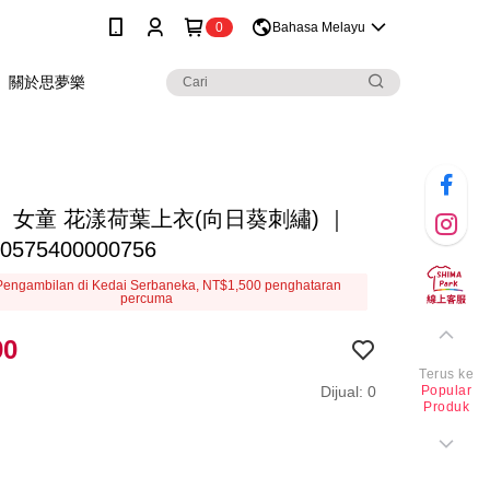
0
Bahasa Melayu
關於思夢樂
】女童 花漾荷葉上衣(向日葵刺繡) ｜
0575400000756
engambilan di Kedai Serbaneka, NT$1,500 penghataran
percuma
90
Terus ke
Dijual: 0
Popular
Produk