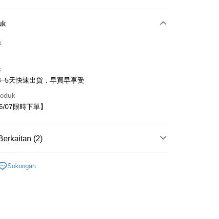
uk
k
t
k
3–5天快速出貨，早買早享受
roduk
Penghantaran
06/07限時下單】
家取貨
anan | Penghantaran percuma untuk pesanan
Berkaitan (2)
atau lebih
/08~06/07限時下單
童裝
1取貨
Sokongan
anan | Penghantaran percuma untuk pesanan
出服
上衣
atau lebih
anan | Penghantaran percuma untuk pesanan