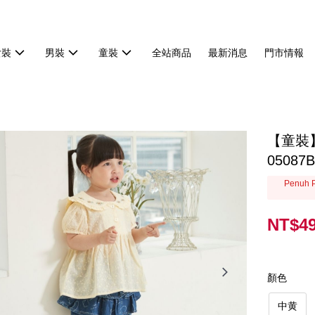
女裝
男裝
童裝
全站商品
最新消息
門市情報
【童裝
05087B
Penuh P
NT$4
顏色
中黄