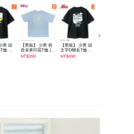
atau lebih
少男 頭
【男裝】 少男 初
【男裝】 少男 頭
【男裝】 少男 頭
T恤 ｜
音未來印花T恤 (初
文字D聯名T恤 ｜
文字D聯名T恤 ｜
232000
音ミク) ｜
07102B01232000
07102B0123200
NT$390
NT$490
NT$490
08022B01232000
15433
15439
15137