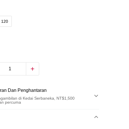
120
ran Dan Penghantaran
gambilan di Kedai Serbaneka, NT$1,500
an percuma
Pembayaran
t (Bayaran Penuh)
u