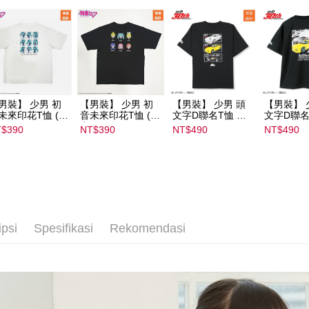
NT$1,500 
男裝】 少男 初
【男裝】 少男 初
【男裝】 少男 頭
【男裝】 
未來印花T恤 (初
音未來印花T恤 (初
文字D聯名T恤 ｜
文字D聯名
ミク) ｜
音ミク) ｜
07102B01232000
07102B01
$390
NT$390
NT$490
NT$490
022B01232000
08022B01232000
15437
15434
135
15136
ipsi
Spesifikasi
Rekomendasi