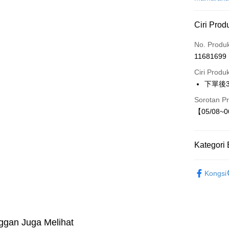
LINE Pay
Ciri Prod
Apple Pay
No. Produ
JKOPAY
11681699
Easy Walle
Ciri Produ
下單後
Sorotan P
Pilihan 
【05/08~
付款後全
NT$80/pes
Kategori 
NT$1,500 
【現貨】05
付款後7-1
Kongsi
NT$80/pes
童裝
外
NT$1,500 
宅配
ggan Juga Melihat
NT$80/pes