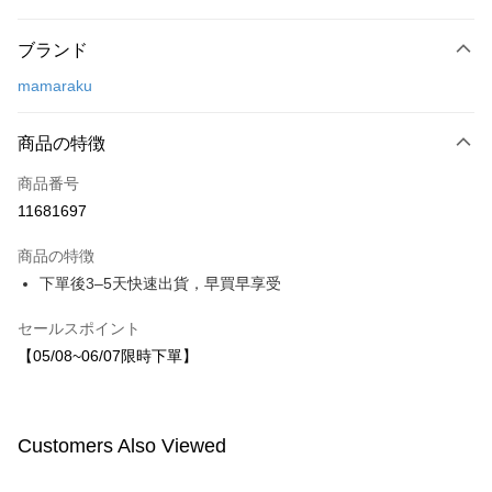
お支払い方法
ブランド
クレジットカード1回払い
mamaraku
LINE Pay
Apple Pay
商品の特徴
JKOPAY
商品番号
11681697
Easy Wallet
商品の特徴
配送方法
下單後3–5天快速出貨，早買早享受
付款後全家取貨
セールスポイント
配送毎にNT$80、NT$1,500以上で送料無料
【05/08~06/07限時下單】
付款後7-11取貨
配送毎にNT$80、NT$1,500以上で送料無料
Customers Also Viewed
宅配
配送毎にNT$80、NT$1,500以上で送料無料