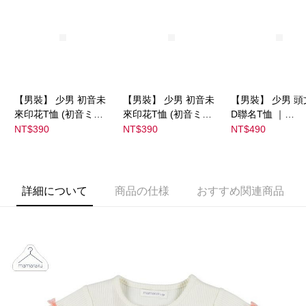
【男裝】 少男 初音未
【男裝】 少男 初音未
【男裝】 少男 頭
來印花T恤 (初音ミク)
來印花T恤 (初音ミク)
D聯名T恤 ｜
｜
｜
07102B0123200
NT$390
NT$390
NT$490
08022B01232000151
08022B01232000151
37
35
36
詳細について
商品の仕様
おすすめ関連商品