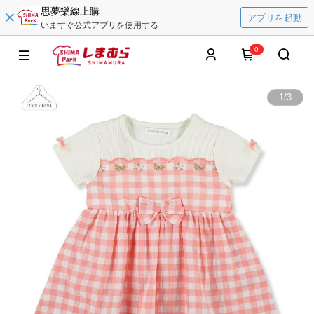
思夢樂線上購
アプリを起動
いますぐ公式アプリを使用する
0
1
/
3