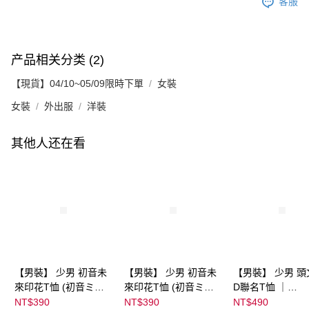
客服
产品相关分类 (2)
【現貨】04/10~05/09限時下單
女裝
女裝
外出服
洋裝
其他人还在看
【男裝】 少男 初音未
【男裝】 少男 初音未
【男裝】 少男 頭
來印花T恤 (初音ミク)
來印花T恤 (初音ミク)
D聯名T恤 ｜
｜
｜
07102B0123200
NT$390
NT$390
NT$490