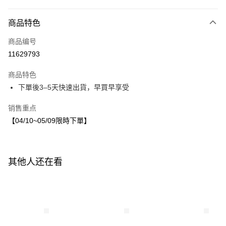
付款方式
商品特色
信用卡一次付款
商品编号
LINE Pay
11629793
Apple Pay
商品特色
街口支付
下單後3–5天快速出貨，早買早享受
悠遊付
销售重点
【04/10~05/09限時下單】
运送方式
付款後全家取貨
每笔NT$80，满NT$1,500(含以上)免运费
其他人还在看
付款後7-11取貨
每笔NT$80，满NT$1,500(含以上)免运费
宅配
每笔NT$80，满NT$1,500(含以上)免运费