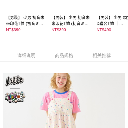
【男裝】 少男 初音未
【男裝】 少男 初音未
【男裝】 少男 頭
來印花T恤 (初音ミク)
來印花T恤 (初音ミク)
D聯名T恤 ｜
｜
｜
07102B0123200
NT$390
NT$390
NT$490
08022B01232000151
08022B01232000151
39
36
37
详细说明
商品规格
相关推荐