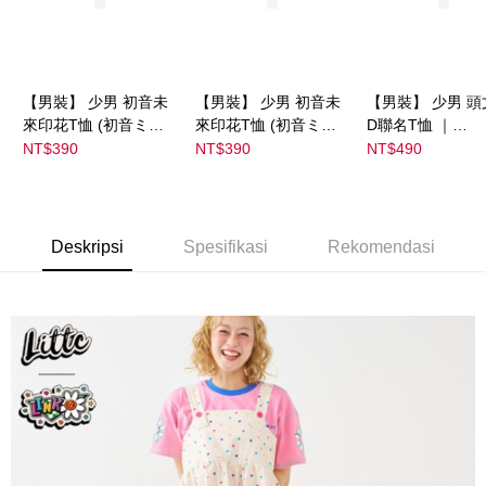
NT$1,500 atau lebih
宅配
NT$80/pesanan | Penghantaran percuma untuk pesanan
【男裝】 少男 初音未
【男裝】 少男 初音未
【男裝】 少男 頭
NT$1,500 atau lebih
來印花T恤 (初音ミク)
來印花T恤 (初音ミク)
D聯名T恤 ｜
｜
｜
07102B0123200
NT$390
NT$390
NT$490
08022B01232000151
08022B01232000151
39
36
37
Deskripsi
Spesifikasi
Rekomendasi