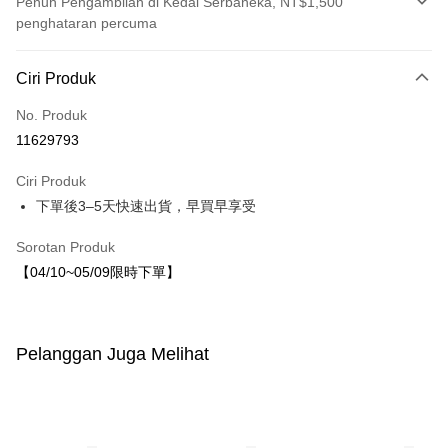
Penuh Pengambilan di Kedai Serbaneka, NT$1,500
penghataran percuma
Kaedah Pembayaran
Ciri Produk
Kad Kredit (Bayaran Penuh)
No. Produk
LINE Pay
11629793
Apple Pay
Ciri Produk
JKOPAY
下單後3–5天快速出貨，早買早享受
Easy Wallet
Sorotan Produk
【04/10~05/09限時下單】
Pilihan Penghantaran
付款後全家取貨
NT$80/pesanan | Penghantaran percuma untuk pesanan
Pelanggan Juga Melihat
NT$1,500 atau lebih
付款後7-11取貨
NT$80/pesanan | Penghantaran percuma untuk pesanan