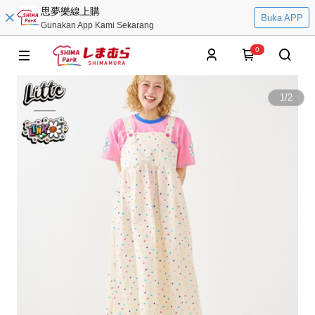
思夢樂線上購
Buka APP
Gunakan App Kami Sekarang
0
1
/
2