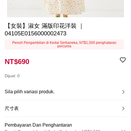
【女裝】淑女 滿版印花洋裝 ｜
04105E0156000002473
Penuh Pengambilan di Kedai Serbaneka, NT$1,500 penghataran
percuma
NT$690
Dijual: 0
Sila pilih variasi produk.
尺寸表
Pembayaran Dan Penghantaran